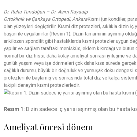
Dr. Reha Tandoğan – Dr. Asım Kayaalp
Ortoklinik ve Çankaya Ortopedi, Ankara
Kısmi (unikondiler, par
olan yüzeyleri değiştirilir. Kısmi diz protezleri, sıklıkla dizin iç
başarı ile uygulanırlar (Resim 1). Dizin tamamının aşınmış olduğu
ankilozan spondilit gibi hastalıklarda kısmi protezler uygun de
yapılır ve sağlam taraftaki menisküs, eklem kıkırdağı ve bütün d
normal bir diz hissi, daha kolay ameliyat sonrası iyileşme ve da
günlük yaşam veya işe dönmeleri çok daha kısa sürede gerçekleş
sağlıklı durumu, büyük bir doğruluk ve yumuşak doku dengesi sa
protezleri ile başlamış ve sonrasında total diz ve kalça sisteml
takipli deneyim kısmi protezlerledir.
Resim 1
: Dizin sadece iç yarısı aşınmış olan bu hasta kı
Ameliyat öncesi dönem