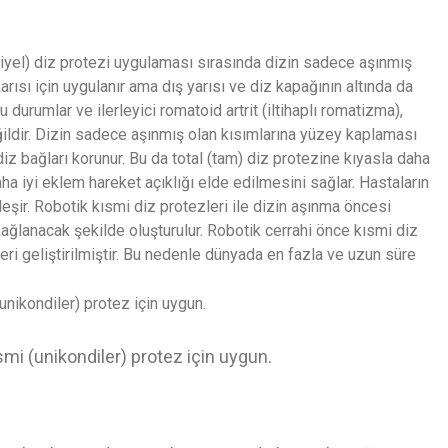
siyel) diz protezi uygulaması sırasında dizin sadece aşınmış
 yarısı için uygulanır ama dış yarısı ve diz kapağının altında da
 durumlar ve ilerleyici romatoid artrit (iltihaplı romatizma),
ğildir. Dizin sadece aşınmış olan kısımlarına yüzey kaplaması
iz bağları korunur. Bu da total (tam) diz protezine kıyasla daha
ha iyi eklem hareket açıklığı elde edilmesini sağlar. Hastaların
ir. Robotik kısmi diz protezleri ile dizin aşınma öncesi
ğlanacak şekilde oluşturulur. Robotik cerrahi önce kısmi diz
eri geliştirilmiştir. Bu nedenle dünyada en fazla ve uzun süre
smi (unikondiler) protez için uygun.