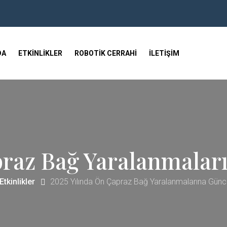
DA
ETKINLIKLER
ROBOTIK CERRAHI
İLETIŞIM
praz Bağ Yaralanmalar
Etkinlikler
2025 Yılında Ön Çapraz Bağ Yaralanmalarına Günc